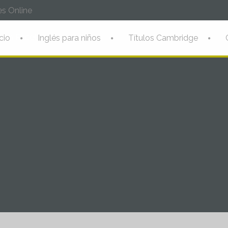
s Online
o en Facebook
icio
Inglés para niños
Títulos Cambridge