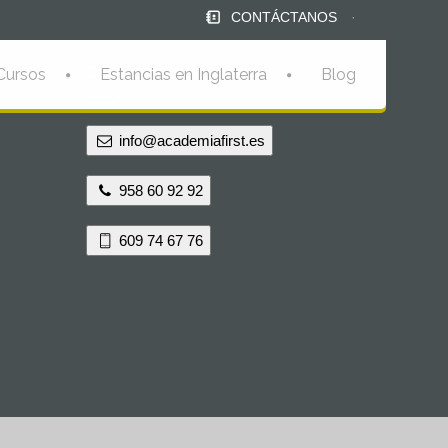
CONTÁCTANOS
·
Contáctanos
Cursos
Estancias en Inglaterra
Blog
info@academiafirst.es
958 60 92 92
609 74 67 76