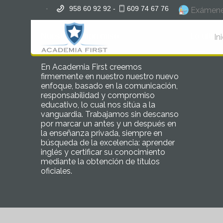
·
958 60 92 92 -
609 74 67 76
Exámene
Nuestro compromiso
Lo últim
In
En Academia First creemos
firmemente en nuestro nuestro nuevo
enfoque, basado en la comunicación,
responsabilidad y compromiso
educativo, lo cual nos sitúa a la
vanguardia. Trabajamos sin descanso
por marcar un antes y un después en
la enseñanza privada, siempre en
búsqueda de la excelencia: aprender
inglés y certificar su conocimiento
mediante la obtención de títulos
oficiales.